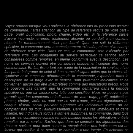
Soyez prudent lorsque vous spécifiez la référence lors du processus d'envoi
de commande. Faites attention au type de référence requis de votre part -
page, profil, publication, photo, chaîne, vidéo etc. Si la référence saisie
s'avère incorrecte, erronée, totalement absente ou conduit à un contenu
bloqué, le remboursement n'est pas fourni. Quel que soit la référence
spécifiée, la commande sera automatiquement exécutée, même si le champ
de référence reste vide. Dans ce cas, la commande sera exécutée par
référence vide. Les obligations du service d'effectuer ce service seront
considérées comme remplies, en pleine conformité avec la description. Les
noms de services doivent être considérés uniquement comme des noms
commerciaux. En fait, ils ne font pas partie de la description du service, ni ne
font partie intégrante de celui-ci. Les caractéristiques telles que la vitesse de
synthèse et le temps de démarrage de la commande, exprimées dans la
description de la page avec le service, sont purement indicatives et ne
doivent en aucun cas être interprétées comme des indicateurs précis. Nous
ne pouvons pas garantir que la commande démarrera dans la période
spécifiée ou que sa vitesse sera telle que spécifiée. Nous ne pouvons pas
garantir que les compteurs et indicateurs de votre page, profil, publication,
photos, chaîne, vidéo ou quoi que ce soit d'autre, car les algorithmes de
chaque réseau social peuvent supprimer les indicateurs tordus ou ne
comptent pas du tout l’allourdissement. Dans les cas immédiats et dans
l’attente, les indicateurs tordus ayant été supprimés, la commande, dans tous
les cas, est considérée comme remplie puisque toutes les obligations ont été
remplies par le service. Sachez que dans ce contexte, les algorithmes des
réseaux sociaux pour lutter contre la récapitulation des indicateurs est un
facteur qui confère à ce service le caractère d’une loterie. En achetant ce