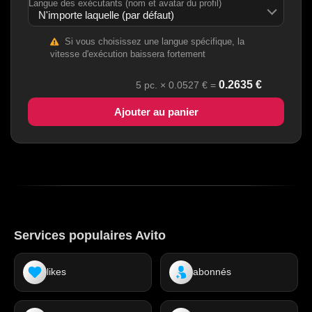
Langue des exécutants (nom et avatar du profil)
Si vous choisissez une langue spécifique, la
vitesse d'exécution baissera fortement
0.2635
€
5
рс. ×
0.0527
€ =
Ajouter au panier
Services populaires Avito
likes
abonnés