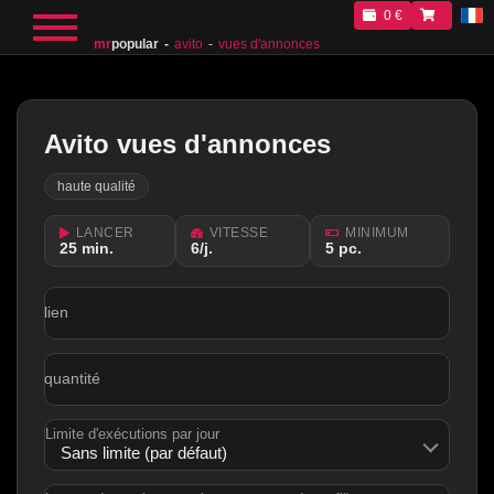
0 €
mr
popular
avito
vues d'annonces
Avito vues d'annonces
haute qualité
LANCER
VITESSE
MINIMUM
25 min.
6/j.
5 рс.
lien
quantité
Limite d'exécutions par jour