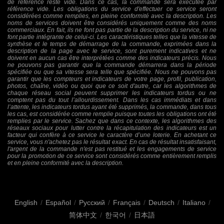
de référence reste vide. Dans ce cas, la commande sera exécutée par
référence vide. Les obligations du service d'effectuer ce service seront
considérées comme remplies, en pleine conformité avec la description. Les
noms de services doivent être considérés uniquement comme des noms
commerciaux. En fait, ils ne font pas partie de la description du service, ni ne
font partie intégrante de celui-ci. Les caractéristiques telles que la vitesse de
synthèse et le temps de démarrage de la commande, exprimées dans la
description de la page avec le service, sont purement indicatives et ne
doivent en aucun cas être interprétées comme des indicateurs précis. Nous
ne pouvons pas garantir que la commande démarrera dans la période
spécifiée ou que sa vitesse sera telle que spécifiée. Nous ne pouvons pas
garantir que les compteurs et indicateurs de votre page, profil, publication,
photos, chaîne, vidéo ou quoi que ce soit d'autre, car les algorithmes de
chaque réseau social peuvent supprimer les indicateurs tordus ou ne
comptent pas du tout l’allourdissement. Dans les cas immédiats et dans
l’attente, les indicateurs tordus ayant été supprimés, la commande, dans tous
les cas, est considérée comme remplie puisque toutes les obligations ont été
remplies par le service. Sachez que dans ce contexte, les algorithmes des
réseaux sociaux pour lutter contre la récapitulation des indicateurs est un
facteur qui confère à ce service le caractère d’une loterie. En achetant ce
service, vous n'achetez pas le résultat exact. En cas de résultat insatisfaisant,
l'argent de la commande n'est pas restitué et les engagements de service
pour la promotion de ce service sont considérés comme entièrement remplis
et en pleine conformité avec la description.
English
/
Español
/
Русский
/
Français
/
Deutsch
/
Italiano
/
简体中文
/
한국어
/
日本語