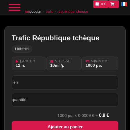
0 €
mr
popular
trafic
république tchèque
Trafic République tchèque
LinkedIn
LANCER
VITESSE
MINIMUM
12 h.
10mil/j.
1000 рс.
lien
quantité
0.9
€
1000
рс. ×
0.0009
€ =
Ajouter au panier