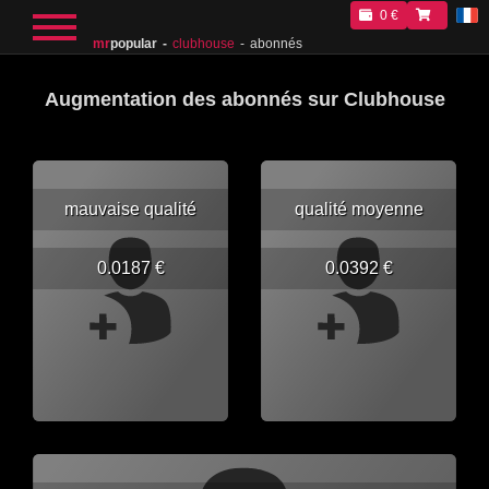
0 €
mr
popular
clubhouse
abonnés
Augmentation des abonnés sur Clubhouse
mauvaise qualité
qualité moyenne
0.0187 €
0.0392 €