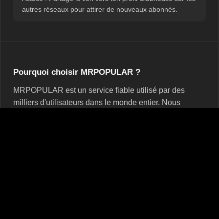
autres réseaux pour attirer de nouveaux abonnés.
Pourquoi choisir MRPOPULAR ?
MRPOPULAR est un service fiable utilisé par des
milliers d'utilisateurs dans le monde entier. Nous
proposons des abonnés réels, sans bots, pour une
communauté authentique et dynamique. Nous
surveillons chaque commande pour garantir qualité et
satisfaction. Chaque client est important et nous
cherchons à bâtir des relations durables, offrant un
service personnalisé et de haute qualité.
Avec MRPOPULAR, tu bénéficies de :
Abonnés réels
qui participent activement