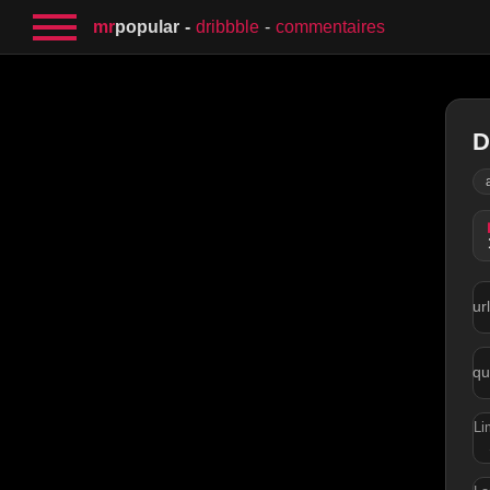
mr
popular
dribbble
commentaires
D
ur
qu
Li