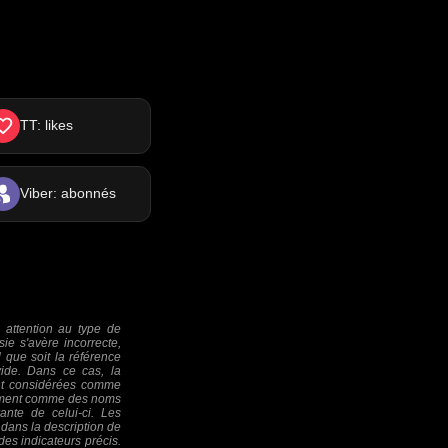
TT: likes
Viber: abonnés
 attention au type de
sie s'avère incorrecte,
 que soit la référence
ide. Dans ce cas, la
ont considérées comme
quement comme des noms
rante de celui-ci. Les
dans la description de
es indicateurs précis.