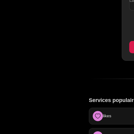
La
Services populair
likes