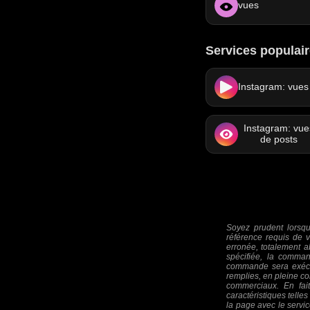
vues
Services populai
Instagram: vues
Instagram: vue
de posts
Soyez prudent lorsqu
référence requis de vo
erronée, totalement a
spécifiée, la comma
commande sera exécut
remplies, en pleine c
commerciaux. En fait,
caractéristiques tell
la page avec le servi