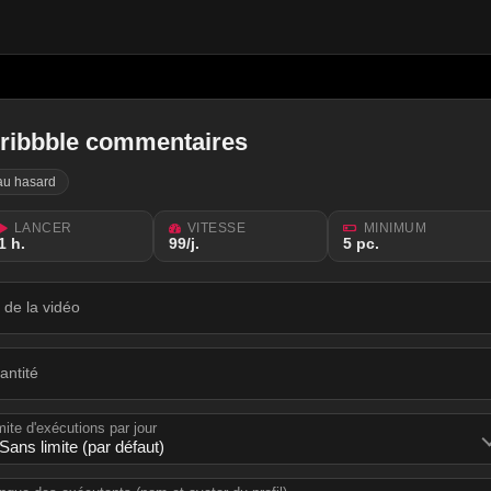
ribbble commentaires
au hasard
LANCER
VITESSE
MINIMUM
1 h.
99/j.
5 рс.
l de la vidéo
antité
mite d'exécutions par jour