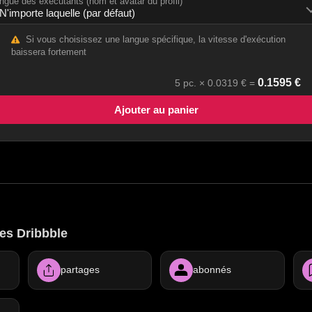
ngue des exécutants (nom et avatar du profil)
Si vous choisissez une langue spécifique, la vitesse d'exécution
baissera fortement
0.1595
€
5
рс. ×
0.0319
€ =
Ajouter au panier
es Dribbble
partages
abonnés