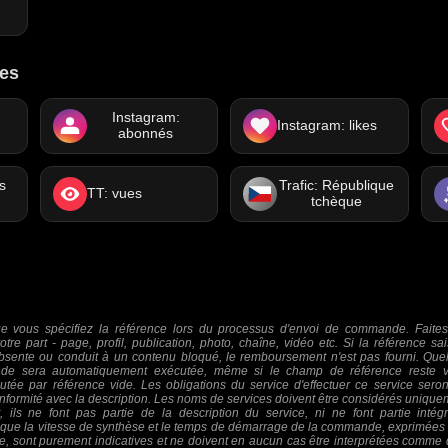
res
Instagram:
Instagram: likes
abonnés
s
Trafic: République
TT: vues
tchèque
e vous spécifiez la référence lors du processus d'envoi de commande. Faites
tre part - page, profil, publication, photo, chaîne, vidéo etc. Si la référence sai
bsente ou conduit à un contenu bloqué, le remboursement n'est pas fourni. Quel
nde sera automatiquement exécutée, même si le champ de référence reste v
ée par référence vide. Les obligations du service d'effectuer ce service ser
onformité avec la description. Les noms de services doivent être considérés uni
 ils ne font pas partie de la description du service, ni ne font partie intég
es que la vitesse de synthèse et le temps de démarrage de la commande, exprimées 
ce, sont purement indicatives et ne doivent en aucun cas être interprétées comme d