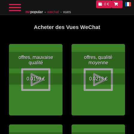
0 €
mr
popular
wechat
vues
Acheter des Vues WeChat
offres, mauvaise
offres, qualité
qualité
moyenne
0.0159 €
0.0213 €