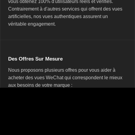
vous obtenez 100% d'utilisateurs réels et vérifiés.
Contrairement à d'autres services qui offrent des vues
artificielles, nos vues authentiques assurent un
véritable engagement.
Des Offres Sur Mesure
Nous proposons plusieurs offres pour vous aider à
acheter des vues WeChat qui correspondent le mieux
aux besoins de votre marque :
Qualité Basique
: Pour les débutants, une manière
économique de commencer à construire votre
présence sur WeChat.
Qualité Moyenne
: Une offre équilibrée pour ceux