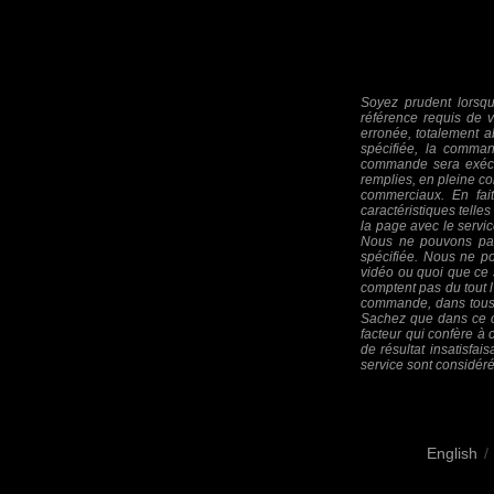
Soyez prudent lorsqu
référence requis de vo
erronée, totalement a
spécifiée, la comma
commande sera exécut
remplies, en pleine c
commerciaux. En fait,
caractéristiques tell
la page avec le servi
Nous ne pouvons pas
spécifiée. Nous ne po
vidéo ou quoi que ce 
comptent pas du tout l
commande, dans tous l
Sachez que dans ce co
facteur qui confère à 
de résultat insatisfa
service sont considéré
English
/