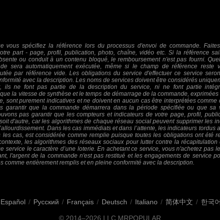
e vous spécifiez la référence lors du processus d'envoi de commande. Faites
tre part - page, profil, publication, photo, chaîne, vidéo etc. Si la référence sai
bsente ou conduit à un contenu bloqué, le remboursement n'est pas fourni. Quel
nde sera automatiquement exécutée, même si le champ de référence reste v
ée par référence vide. Les obligations du service d'effectuer ce service ser
onformité avec la description. Les noms de services doivent être considérés uni
 ils ne font pas partie de la description du service, ni ne font partie intég
es que la vitesse de synthèse et le temps de démarrage de la commande, exprimées 
ce, sont purement indicatives et ne doivent en aucun cas être interprétées comme d
 garantir que la commande démarrera dans la période spécifiée ou que sa vi
uvons pas garantir que les compteurs et indicateurs de votre page, profil, public
soit d'autre, car les algorithmes de chaque réseau social peuvent supprimer les in
’allourdissement. Dans les cas immédiats et dans l’attente, les indicateurs tordus 
es cas, est considérée comme remplie puisque toutes les obligations ont été re
ntexte, les algorithmes des réseaux sociaux pour lutter contre la récapitulation 
ce service le caractère d’une loterie. En achetant ce service, vous n'achetez pas le
isant, l'argent de la commande n'est pas restitué et les engagements de service p
s comme entièrement remplis et en pleine conformité avec la description.
Español
/
Русский
/
Français
/
Deutsch
/
Italiano
/
简体中文
/
한국
© 2014–2026
LLC MRPOPULAR