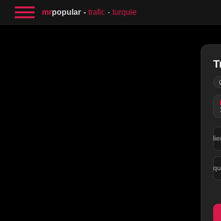
mr
popular
trafic
turquie
T
li
qu