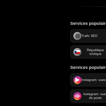
Services populair
Trafic SEO
République
tchèque
Services populai
Instagram: vues
Instagram: vue
de posts