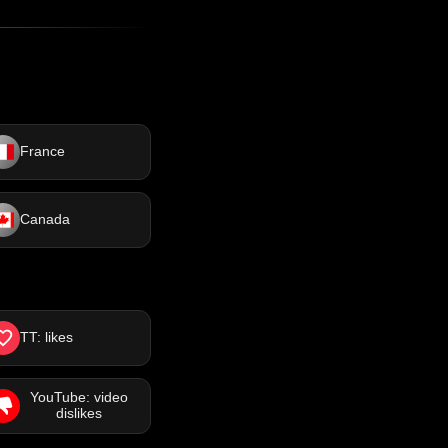
France
Canada
TT: likes
YouTube: video
dislikes