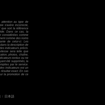
 attention au type de
sie s'avère incorrecte,
 que soit la référence
ide. Dans ce cas, la
ont considérées comme
quement comme des noms
rante de celui-ci. Les
dans la description de
es indicateurs précis.
tesse sera telle que
ation, photos, chaîne,
dicateurs tordus ou ne
ayant été supprimés, la
mplies par le service.
des indicateurs est un
 résultat exact. En cas
our la promotion de ce
어
/
日本語