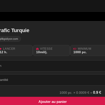
rafic Turquie
gittigidiyor.com
LANCER
VITESSE
MINIMUM
12 h.
10mil/j.
1000 рс.
en
antité
0.9
€
1000
рс. ×
0.0009
€ =
Ajouter au panier