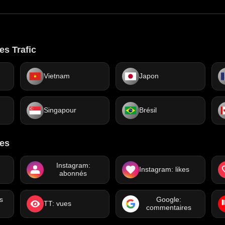
es Trafic
Vietnam
Japon
Singapour
Brésil
res
Instagram:
Instagram: likes
abonnés
s
Google:
TT: vues
commentaires