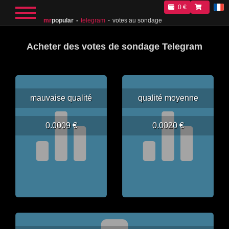
0 €
mr
popular
telegram
votes au sondage
Acheter des votes de sondage Telegram
mauvaise qualité
qualité moyenne
0.0009 €
0.0020 €