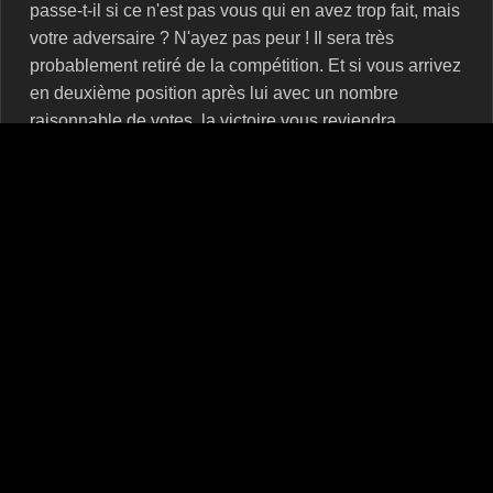
passe-t-il si ce n'est pas vous qui en avez trop fait, mais
votre adversaire ? N'ayez pas peur ! Il sera très
probablement retiré de la compétition. Et si vous arrivez
en deuxième position après lui avec un nombre
raisonnable de votes, la victoire vous reviendra.
Où vous pouvez commander des votes pour un
sondage sur Telegram
Vous pouvez acheter des votes pour l'option de
sondage dont vous avez besoin dans le service
MRPOPULAR. Pour le faire correctement, sélectionnez
d'abord une catégorie de vote. Au total, il y en a 3 :
Mauvaise qualité.
Qualité moyenne.