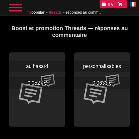
0 €
mr
popular
threads
réponses au comm...
Boost et promotion Threads — réponses au
commentaire
au hasard
personnalisables
0.0527 €
0.0633 €