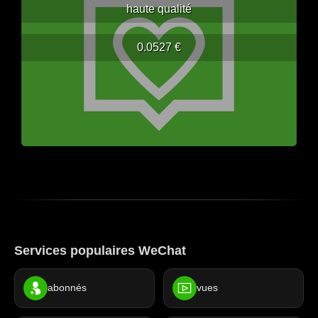
haute qualité
0.0527 €
Services populaires WeChat
abonnés
vues