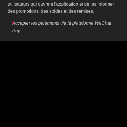
utilisateurs qui ouvrent l'application et de les informer
des promotions, des soldes et des remises.
Accepter les paiements via la plateforme WeChat
Pay.
Si quelqu'un décide de vous commander un produit
ou un service, il peut immédiatement le payer en
utilisant WeChat Pay. Il s'agit d'un service de
paiement utilisé par plus de 900 millions de
personnes en Chine. Cela représente près de 90 %
du public de la messagerie chinoise.
Annonces officielles sur WeChat.
Afin de transmettre leur offre à un grand nombre
d'utilisateurs, les entreprises utilisent la publicité
dans la messagerie. Elle peut être instantanée, une
bannière, un article, ainsi que promouvoir des