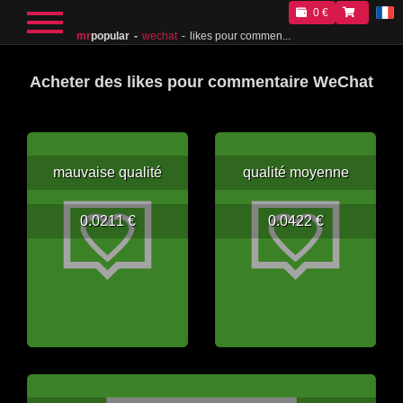
0 €
mr
popular
wechat
likes pour commen...
Acheter des likes pour commentaire WeChat
mauvaise qualité
qualité moyenne
0.0211 €
0.0422 €