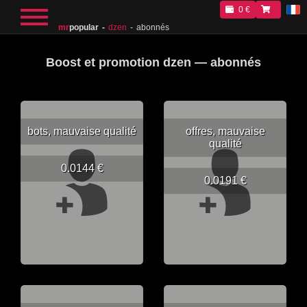
0 €
mr
popular
dzen
abonnés
Boost et promotion dzen — abonnés
bots, mauvaise qualité
offres, mauvaise
qualité
0.0144 €
0.0191 €