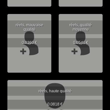
réels, mauvaise
réels, qualité
qualité
moyenne
0.0360 €
0.0541 €
réels, haute qualité
0.0818 €