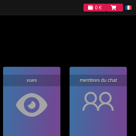
0 €
vues
membres du chat