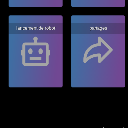
lancement de robot
partages