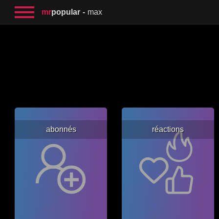
mr
popular
max
abonnés
réactions